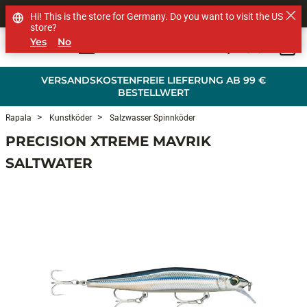
SHOP OTHER BRANDS
Hi! This is the store for Germany. Do you want to visit the US
store?
Yes
No
0
Skip to main content
VERSANDSKOSTENFREIE LIEFERUNG AB 99 €
BESTELLWERT
Rapala
Kunstköder
Salzwasser Spinnköder
PRECISION XTREME MAVRIK
SALTWATER