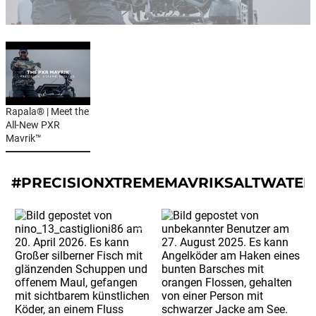
Rapala® | Meet the
All-New PXR
Mavrik™
#PRECISIONXTREMEMAVRIKSALTWATER