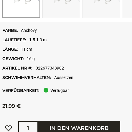
FARBE:
Anchovy
LAUFTIEFE:
1.5-1.9 m
LÄNGE:
11 cm
GEWICHT:
16 g
ARTIKEL NR #:
022677348902
SCHWIMMVERHALTEN:
Aussetzen
VERFÜGBARKEIT:
Verfügbar
21,99 €
Menge
IN DEN WARENKORB