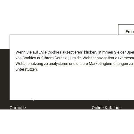
Emai
Wenn Sie auf „Alle Cookies akzeptieren“ klicken, stimmen Sie der Spe
von Cookies auf Ihrem Gerät zu, um die Websitenavigation zu verbesse
Websitenutzung zu analysieren und unsere Marketingbemühungen zu
KUNDENDIENST
ÜBER UNS
unterstützen.
Meine Bestellung verfolgen
Über uns
Versand
Geschichte
Rücksendungen
Instashop
Garantie
Online-Kataloge
Kontakt
Investoren
Impressum
Händlersuche