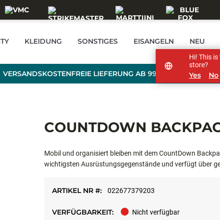
TY
KLEIDUNG
SONSTIGES
EISANGELN
NEU
Hi! This i
store?
VERSANDSKOSTENFREIE LIEFERUNG AB 99 € BESTELLWERT
Yes
No
COUNTDOWN BACKPA
Mobil und organisiert bleiben mit dem CountDown Backpack
wichtigsten Ausrüstungsgegenstände und verfügt über gepo
Brustgurt für mehr Stabilität. Verstellbare Ruten- und Ke
Flaschenhalter und eine Reißverschlusstasche oben bieten 
ARTIKEL NR #:
022677379203
uneingeschränkte Handhabung ausgelegt und ist der perfekt
auf den Bildern gezeigten Tackle-Boxen, Ruten, Kescher, 
VERFÜGBARKEIT:
Nicht verfügbar
sind separat erhältlich.