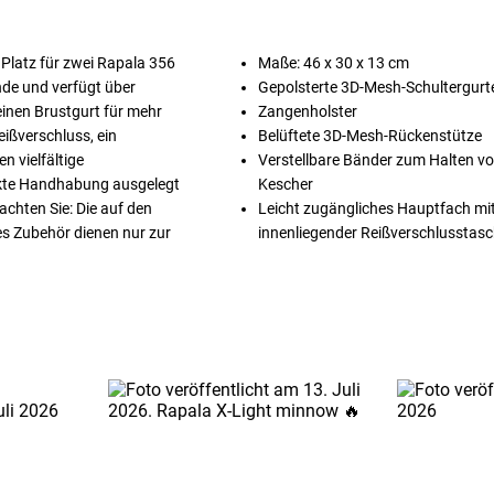
 Platz für zwei Rapala 356
Maße: 46 x 30 x 13 cm
de und verfügt über
Gepolsterte 3D-Mesh-Schultergurte
einen Brustgurt für mehr
Zangenholster
eißverschluss, ein
Belüftete 3D-Mesh-Rückenstütze
n vielfältige
Verstellbare Bänder zum Halten v
nkte Handhabung ausgelegt
Kescher
achten Sie: Die auf den
Leicht zugängliches Hauptfach mi
es Zubehör dienen nur zur
innenliegender Reißverschlusstas