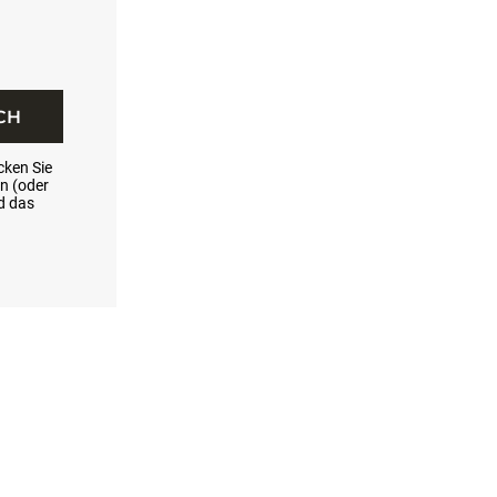
CH
icken Sie
in (oder
ld das