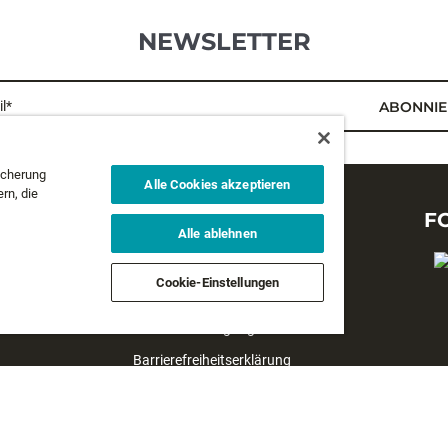
NEWSLETTER
l*
ABONNIE
icherung
Alle Cookies akzeptieren
rn, die
RECHTLICHES
F
Alle ablehnen
Datenschutzbestimmungen
Cookie-Einstellungen
Geschäftsbedingungen
Verkaufsbedingungen
Barrierefreiheitserklärung
#yesrapala
Cookie datenshutzhinweise