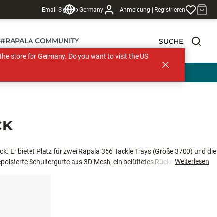
|
Email Sign Up
Germany
Anmeldung
Registrieren
#RAPALA COMMUNITY
SUCHE
s the store for Germany. Do you want to visit the US
CK
. Er bietet Platz für zwei Rapala 356 Tackle Trays (Größe 3700) und die
Weiterlesen
lsterte Schultergurte aus 3D-Mesh, ein belüftetes Rückenteil und einen
scherbänder, Innentaschen mit Reißverschluss, ein erweiterbarer
vielfältige Verstaumöglichkeiten. Die Tasche ist auf Komfort und
e Begleiter vom ersten bis zum letzten Wurf. Bitte beachten Sie: Die
Flaschen und sonstiges Zubehör dienen nur zur Veranschaulichung und