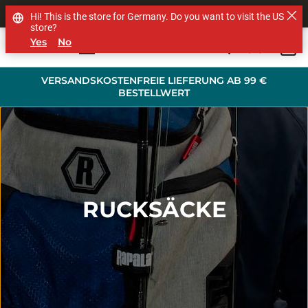
SHOP OTHER BRANDS
Hi! This is the store for Germany. Do you want to visit the US
store?
Yes
No
0
Skip to main content
VERSANDSKOSTENFREIE LIEFERUNG AB 99 €
BESTELLWERT
RUCKSÄCKE