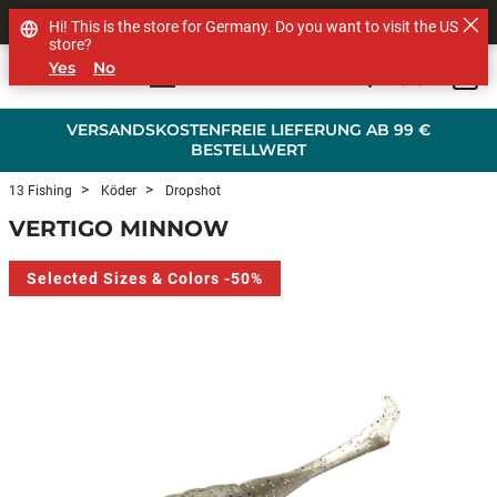
SHOP OTHER BRANDS
Hi! This is the store for Germany. Do you want to visit the US
store?
Yes
No
0
Skip to main content
VERSANDSKOSTENFREIE LIEFERUNG AB 99 €
BESTELLWERT
13 Fishing
Köder
Dropshot
VERTIGO MINNOW
Selected Sizes & Colors -50%