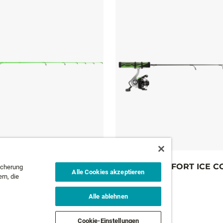
VE PICKLE ICE COMBO
HYBRID COMFORT ICE 
icherung
Alle Cookies akzeptieren
rn, die
AB
62,95 €
Alle ablehnen
NEWSLETTER
Cookie-Einstellungen