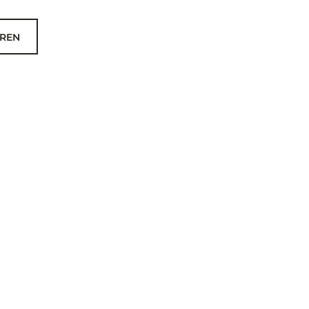
REN
OLGE UNS