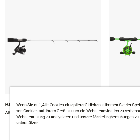
BLACKOUT ICE COMBO
RADIOACTI
Wenn Sie auf „Alle Cookies akzeptieren“ klicken, stimmen Sie der Spe
von Cookies auf Ihrem Gerät zu, um die Websitenavigation zu verbesse
AB
66 €
AB
125,95 €
Websitenutzung zu analysieren und unsere Marketingbemühungen zu
unterstützen.