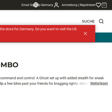
|
Email Sign Up
Germany
Anmeldung
Registrieren
SUCHE
s the store for Germany. Do you want to visit the US
OMBO
y to command and control. A Ghost set up with added stealth for sneak
Weiterlesen
p a few bites past your friends for bragging rights. Inline reel
 Tickle Stick PC2 blank construction sniffs out even the most subtle