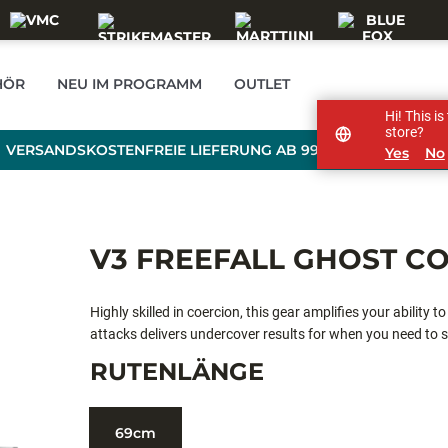
HÖR
NEU IM PROGRAMM
OUTLET
Hi! This i
store?
VERSANDSKOSTENFREIE LIEFERUNG AB 99 € BESTELLWERT
Yes
No
V3 FREEFALL GHOST C
Highly skilled in coercion, this gear amplifies your abilit
attacks delivers undercover results for when you need to sli
performance manages your line and fish handling while the
RUTENLÄNGE
strikes.
69cm