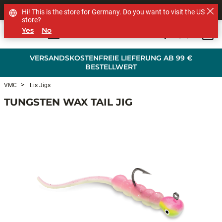
SHOP OTHER BRANDS
Hi! This is the store for Germany. Do you want to visit the US
store?
Yes
No
0
Skip to main content
VERSANDSKOSTENFREIE LIEFERUNG AB 99 €
BESTELLWERT
VMC
Eis Jigs
TUNGSTEN WAX TAIL JIG