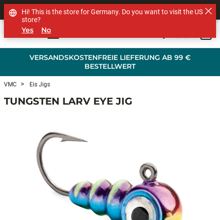
SHOP OTHER BRANDS
Hi! This is the store for Germany. Do you want to visit the US
store?
Yes
No
0
Skip to main content
VERSANDSKOSTENFREIE LIEFERUNG AB 99 €
BESTELLWERT
VMC
Eis Jigs
TUNGSTEN LARV EYE JIG