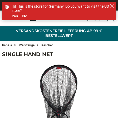
SHOP OTHER BRANDS
Hi! This is the store for Germany. Do you want to visit the US
store?
Yes
No
0
Skip to main content
VERSANDSKOSTENFREIE LIEFERUNG AB 99 €
BESTELLWERT
Rapala
Werkzeuge
Kescher
SINGLE HAND NET