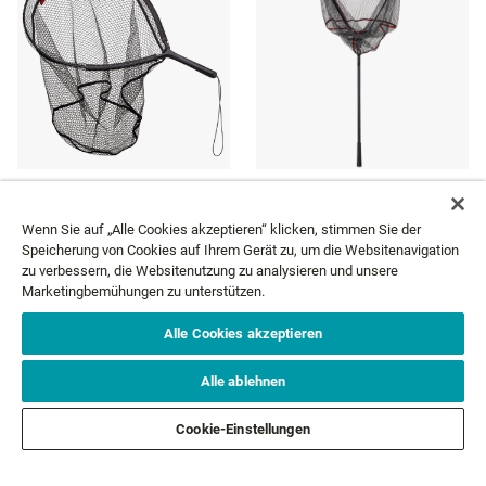
SINGLE HAND FLOATING
NET
FOLDING NET
Wenn Sie auf „Alle Cookies akzeptieren“ klicken, stimmen Sie der
33,99 €
37,99 €
Speicherung von Cookies auf Ihrem Gerät zu, um die Websitenavigation
zu verbessern, die Websitenutzung zu analysieren und unsere
Marketingbemühungen zu unterstützen.
Alle Cookies akzeptieren
NEWSLETTER
Alle ablehnen
Cookie-Einstellungen
Email*
ABONNIEREN