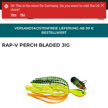
SHOP OTHER BRANDS
Hi! This is the store for Germany. Do you want to visit the US
store?
Yes
No
0
Skip to main content
VERSANDSKOSTENFREIE LIEFERUNG AB 99 €
BESTELLWERT
RAP-V PERCH BLADED JIG