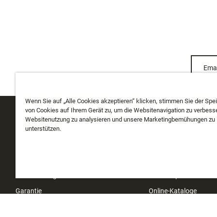
Emai
Wenn Sie auf „Alle Cookies akzeptieren“ klicken, stimmen Sie der Spe
von Cookies auf Ihrem Gerät zu, um die Websitenavigation zu verbesse
Websitenutzung zu analysieren und unsere Marketingbemühungen zu
KUNDENDIENST
ÜBER UNS
unterstützen.
Meine Bestellung verfolgen
Über uns
Versand
Geschichte
Rücksendungen
Instashop
Garantie
Online-Kataloge
Kontakt
Investoren