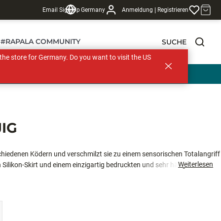
|
Email Sign Up
Germany
Anmeldung
Registrieren
#RAPALA COMMUNITY
SUCHE
s the store for Germany. Do you want to visit the US
IG
hiedenen Ködern und verschmilzt sie zu einem sensorischen Totalangriff
Weiterlesen
Silikon-Skirt und einem einzigartig bedruckten und sehr hängerarmen
d Vibrationen, denen kein Barsch widerstehen kann. Der vielseitige und
ie jeder Situation effektiv. Die Konstruktion des Köders ermöglicht die