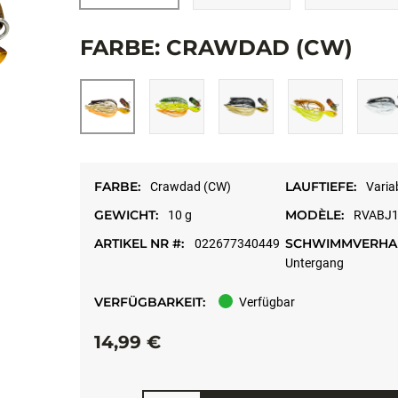
FARBE: CRAWDAD (CW)
FARBE:
LAUFTIEFE:
Crawdad (CW)
Varia
GEWICHT:
MODÈLE:
10 g
RVABJ
ARTIKEL NR #:
SCHWIMMVERHAL
022677340449
Untergang
VERFÜGBARKEIT:
Verfügbar
14,99 €
Menge