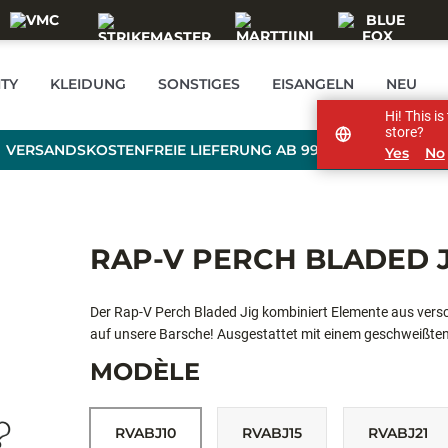
TY
KLEIDUNG
SONSTIGES
EISANGELN
NEU
Hi! This i
store?
VERSANDSKOSTENFREIE LIEFERUNG AB 99 € BESTELLWERT
Yes
No
RAP-V PERCH BLADED J
Der Rap-V Perch Bladed Jig kombiniert Elemente aus versc
auf unsere Barsche! Ausgestattet mit einem geschweißten 
Blade, läuft dieser Köder mit unwiderstehlichem Blitzen un
MODÈLE
einfach zu fischende Rap-V Perch Bladed Jig ist in so gut w
Verwendung eines Trailers für ein größeres Köderprofil.
RVABJ10
RVABJ15
RVABJ21