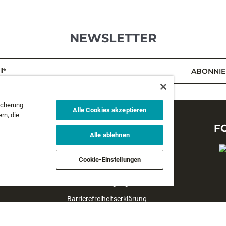
NEWSLETTER
l*
ABONNIE
icherung
Alle Cookies akzeptieren
rn, die
RECHTLICHES
F
Alle ablehnen
Datenschutzbestimmungen
Cookie-Einstellungen
Geschäftsbedingungen
Verkaufsbedingungen
Barrierefreiheitserklärung
#yesrapala