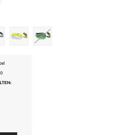
bel
10
TEN: