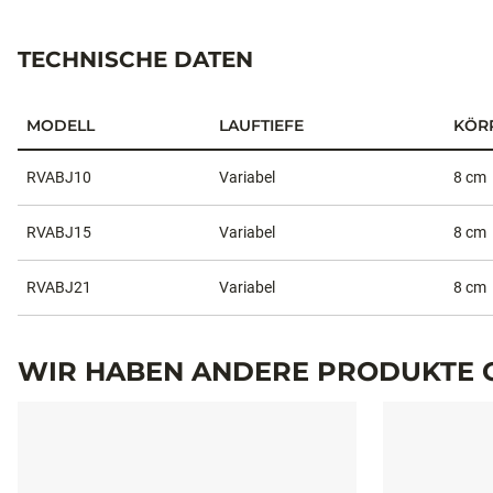
TECHNISCHE DATEN
MODELL
LAUFTIEFE
KÖR
Technische Daten
RVABJ10
Variabel
8 cm
RVABJ15
Variabel
8 cm
RVABJ21
Variabel
8 cm
WIR HABEN ANDERE PRODUKTE G