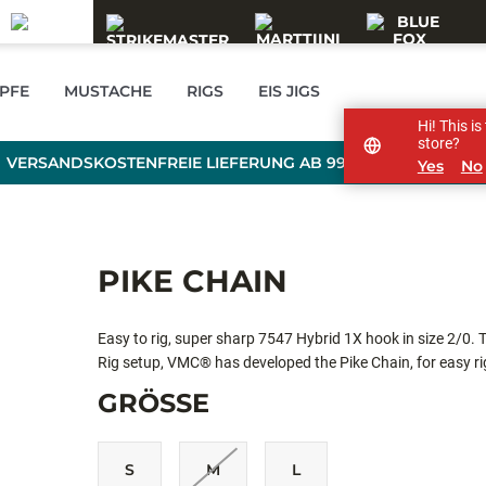
PFE
MUSTACHE
RIGS
EIS JIGS
Hi! This i
store?
VERSANDSKOSTENFREIE LIEFERUNG AB 99 € BESTELLWERT
Yes
No
PIKE CHAIN
Easy to rig, super sharp 7547 Hybrid 1X hook in size 2/0. 
Rig setup, VMC® has developed the Pike Chain, for easy r
GRÖSSE
S
M
L