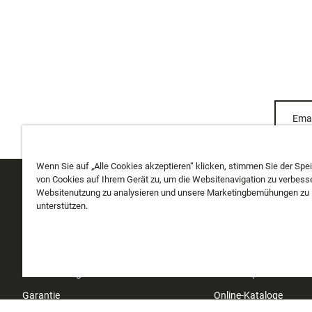
Emai
Wenn Sie auf „Alle Cookies akzeptieren“ klicken, stimmen Sie der Spe
von Cookies auf Ihrem Gerät zu, um die Websitenavigation zu verbesse
Websitenutzung zu analysieren und unsere Marketingbemühungen zu
KUNDENDIENST
ÜBER UNS
unterstützen.
Meine Bestellung verfolgen
Über uns
Versand
Geschichte
Rücksendungen
Instashop
Garantie
Online-Kataloge