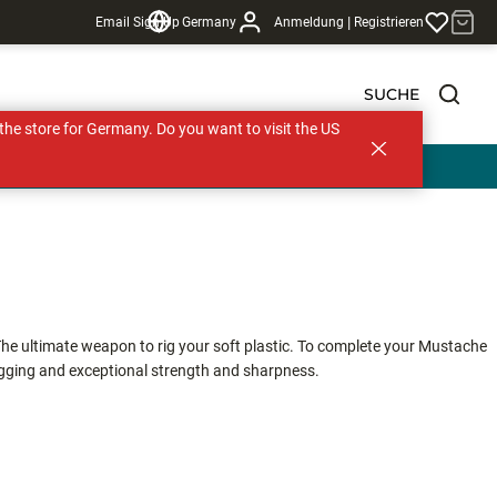
|
Email Sign Up
Germany
Anmeldung
Registrieren
SUCHE
s the store for Germany. Do you want to visit the US
The ultimate weapon to rig your soft plastic. To complete your Mustache
igging and exceptional strength and sharpness.