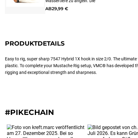
Wassertiefe zu angeln. Die
Wasserbewegung, die durch die hölzerne
AB
29,99 €
Vertiefung erzeugt wird, ist ein
unwiderstehliches Signal für große Hechte.
PRODUKTDETAILS
Easy to rig, super sharp 7547 Hybrid 1X hook in size 2/0. The ultimate
plastic. To complete your Mustache Rig setup, VMC® has developed th
rigging and exceptional strength and sharpness.
#PIKECHAIN