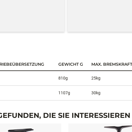
RIEBEÜBERSETZUNG
GEWICHT G
MAX. BREMSKRAF
1
810g
25kg
1
1107g
30kg
EFUNDEN, DIE SIE INTERESSIERE