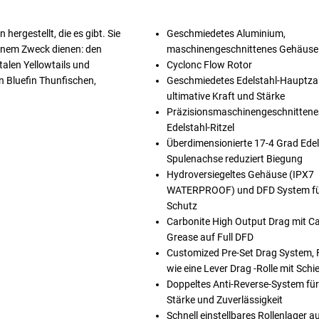
hergestellt, die es gibt. Sie
Geschmiedetes Aluminium,
einem Zweck dienen: den
maschinengeschnittenes Gehäuse 
talen Yellowtails und
Cyclonc Flow Rotor
n Bluefin Thunfischen,
Geschmiedetes Edelstahl-Hauptza
ultimative Kraft und Stärke
Präzisionsmaschinengeschnittene
Edelstahl-Ritzel
Überdimensionierte 17-4 Grad Edel
Spulenachse reduziert Biegung
Hydroversiegeltes Gehäuse (IPX7
WATERPROOF) und DFD System fü
Schutz
Carbonite High Output Drag mit Ca
Grease auf Full DFD
Customized Pre-Set Drag System, F
wie eine Lever Drag -Rolle mit Sch
Doppeltes Anti-Reverse-System fü
Stärke und Zuverlässigkeit
Schnell einstellbares Rollenlager a