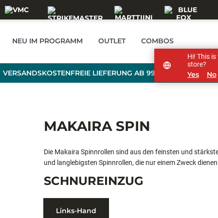
NEU IM PROGRAMM
OUTLET
COMBOS
Hi! This i
store?
VERSANDSKOSTENFREIE LIEFERUNG AB 99 € BESTELLWERT
Yes
No
MAKAIRA SPIN
Die Makaira Spinnrollen sind aus den feinsten und stärksten
und langlebigsten Spinnrollen, die nur einem Zweck dienen
kapitalen Yellowtails und Amberjacks bis hin zu den gewal
SCHNUREINZUG
Yellowfin Thunfischen und großen Haien.
Links-Hand