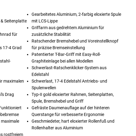
Gearbeitetes Aluminium, 2-farbig eloxierte Spule
& Seitenplatte
mit LCS-Lippe
Griffarm aus gedrehtem Aluminium für
hnrad für
zusätzliche Stabilität
Ratschender Bremshebel und Voreinstellknopf
s 17-4 Grad
für präzise Bremseinstellung
Patentierter T-Bar-Griff mit Easy-Roll-
stahl-
Graphiteinlage bei allen Modellen
Schwerlast-Ratschenklicker-System aus
Edelstahl
r maximalen
Schwerlast, 17-4 Edelstahl Antriebs- und
Spulenwellen
l's Drag
Typ-II gold eloxierter Rahmen, Seitenplatten,
Spule, Bremshebel und Griff
unktioniert
Gefräste Daumenauflage auf der hinteren
iebebremse
Querstange für verbesserte Ergonomie
r maximale
Geschmiedeter, hart eloxierter Rollenfuß und
Rollenhalter aus Aluminium
us rostfreiem