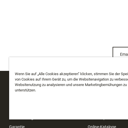
Emai
Wenn Sie auf „Alle Cookies akzeptieren“ klicken, stimmen Sie der Spe
von Cookies auf Ihrem Gerät zu, um die Websitenavigation zu verbesse
Websitenutzung zu analysieren und unsere Marketingbemühungen zu
KUNDENDIENST
ÜBER UNS
unterstützen.
Meine Bestellung verfolgen
Über uns
Versand
Geschichte
Rücksendungen
Instashop
Garantie
Online-Kataloge