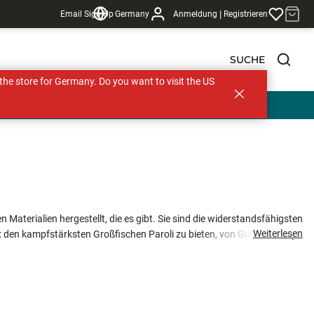
|
Email Sign Up
Germany
Anmeldung
Registrieren
SUCHE
s the store for Germany. Do you want to visit the US
 Materialien hergestellt, die es gibt. Sie sind die widerstandsfähigsten
Weiterlesen
: den kampfstärksten Großfischen Paroli zu bieten, von Giant Trevallys,
tigsten Gegnern im Ozean, wie riesigen Bluefin Thunfischen, Marlins, Cow