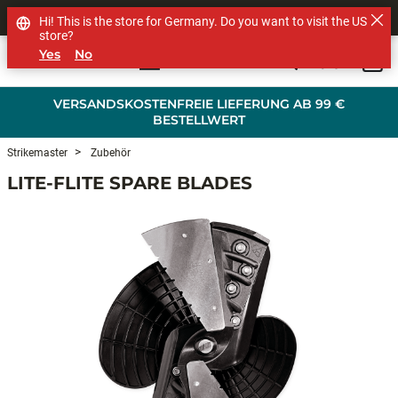
SHOP OTHER BRANDS
Hi! This is the store for Germany. Do you want to visit the US
store?
Yes
No
0
Skip to main content
VERSANDSKOSTENFREIE LIEFERUNG AB 99 €
BESTELLWERT
Strikemaster
Zubehör
LITE-FLITE SPARE BLADES