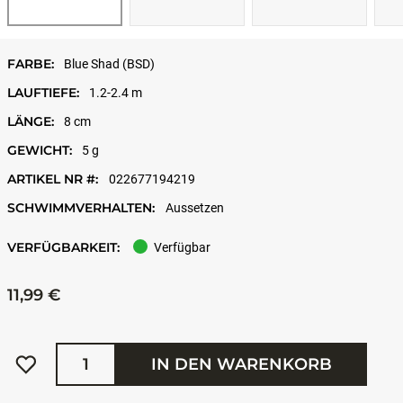
FARBE:
Blue Shad (BSD)
LAUFTIEFE:
1.2-2.4 m
LÄNGE:
8 cm
GEWICHT:
5 g
ARTIKEL NR #:
022677194219
SCHWIMMVERHALTEN:
Aussetzen
VERFÜGBARKEIT:
Verfügbar
11,99 €
Menge
IN DEN WARENKORB