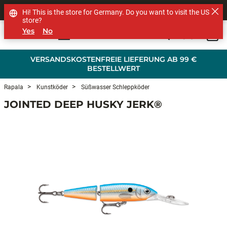
SHOP OTHER BRANDS
Hi! This is the store for Germany. Do you want to visit the US
store?
Yes
No
0
Skip to main content
VERSANDSKOSTENFREIE LIEFERUNG AB 99 €
BESTELLWERT
Rapala
Kunstköder
Süßwasser Schleppköder
JOINTED DEEP HUSKY JERK®