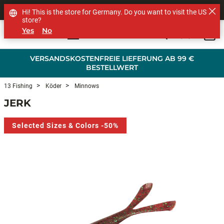
SHOP OTHER BRANDS
Hi! This is the store for Germany. Do you want to visit the US
store?
Yes
No
0
Skip to main content
VERSANDSKOSTENFREIE LIEFERUNG AB 99 €
BESTELLWERT
13 Fishing
Köder
Minnows
JERK
Selected Sizes & Colors -50%