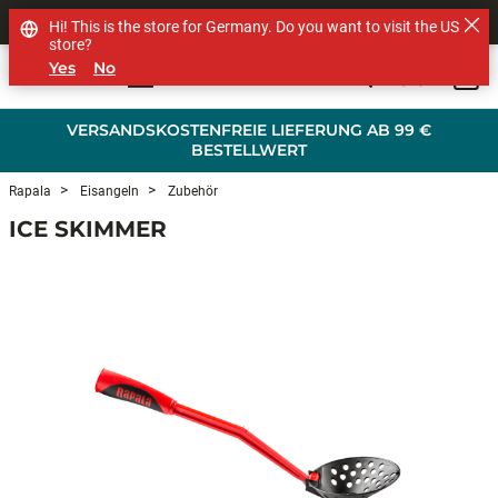
SHOP OTHER BRANDS
Hi! This is the store for Germany. Do you want to visit the US
store?
Yes
No
0
Skip to main content
VERSANDSKOSTENFREIE LIEFERUNG AB 99 €
BESTELLWERT
Rapala
Eisangeln
Zubehör
ICE SKIMMER