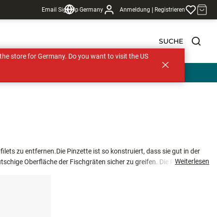
|
Email Sign Up
Germany
Anmeldung
Registrieren
SUCHE
s the store for Germany. Do you want to visit the US
lets zu entfernen.Die Pinzette ist so konstruiert, dass sie gut in der
Weiterlesen
rutschige Oberfläche der Fischgräten sicher zu greifen. Die Pinzette ist aus