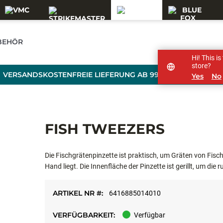
BEHÖR
Hi! This i
store?
VERSANDSKOSTENFREIE LIEFERUNG AB 99 € BESTELLWERT
Yes
No
FISH TWEEZERS
Die Fischgrätenpinzette ist praktisch, um Gräten von Fischfi
Hand liegt. Die Innenfläche der Pinzette ist gerillt, um die 
Edelstahl gefertigt.
ARTIKEL NR #:
6416885014010
VERFÜGBARKEIT:
Verfügbar