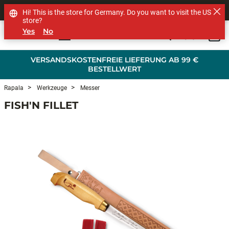
SHOP OTHER BRANDS
Hi! This is the store for Germany. Do you want to visit the US
store?
Yes
No
0
Skip to main content
VERSANDSKOSTENFREIE LIEFERUNG AB 99 €
BESTELLWERT
Rapala
Werkzeuge
Messer
FISH'N FILLET