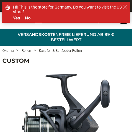
SHOP OTHER BRANDS
Hi! This is the store for Germany. Do you want to visit the US
store?
Yes
No
0
Skip to main content
VERSANDSKOSTENFREIE LIEFERUNG AB 99 €
BESTELLWERT
Okuma
Rollen
Karpfen & Baitfeeder Rollen
CUSTOM