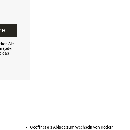
CH
icken Sie
in (oder
ld das
Geöffnet als Ablage zum Wechseln von Ködern