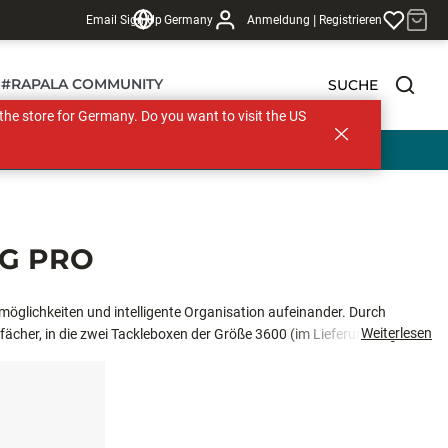
|
Email Sign Up
Germany
Anmeldung
Registrieren
#RAPALA COMMUNITY
SUCHE
s the store for Germany. Do you want to visit the US
G PRO
möglichkeiten und intelligente Organisation aufeinander. Durch
Weiterlesen
ächer, in die zwei Tackleboxen der Größe 3600 (im Lieferumfang
che ist für mehr Komfort mit belüftetem 3D-Netz gepolstert und verfügt
nterne Netzfächer, einen D-Ring für weitere Befestigungsmöglichkeiten
nde frei, aber alles im Griff haben wollen, ist das die perfekte Lösung.