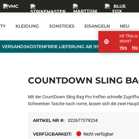
TY
KLEIDUNG
SONSTIGES
EISANGELN
NEU
Hi! This i
store?
VERSANDSKOSTENFREIE LIEFERUNG AB 99 € BESTELLWERT
Yes
No
COUNTDOWN SLING BA
Mit der CountDown Sling Bag Pro treffen schnelle Zugriffs
Schwenken Tasche nach vorne, lassen sich die zwei Hauptf
enthalten) passen, zu einer Arbeitsstation öffnen. Die Tas
über externe Reißverschlusstaschen, einen Zangenhalter, i
ARTIKEL NR #:
022677379234
und rostfreie Reißverschlüsse. Für aktive Angler, die die Hä
VERFÜGBARKEIT:
Nicht verfügbar