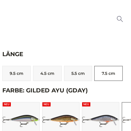
LÄNGE
9.5 cm
4.5 cm
5.5 cm
7.5 cm
FARBE: GILDED AYU (GDAY)
NEU
NEU
NEU