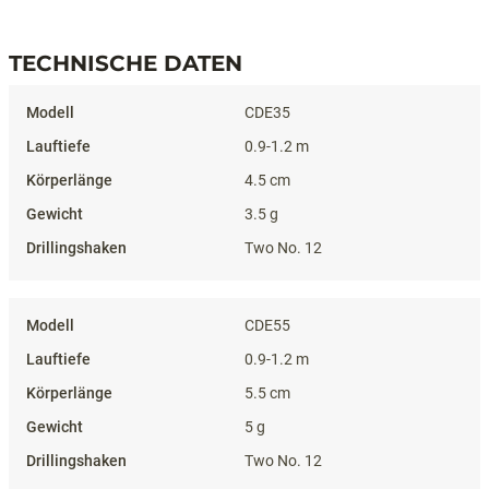
TECHNISCHE DATEN
Technische Daten
CDE35
0.9-1.2 m
4.5 cm
3.5 g
Two No. 12
CDE55
0.9-1.2 m
5.5 cm
5 g
Two No. 12