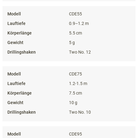
CDE55
0.9–1.2 m
5.5 cm
5 g
Two No. 12
CDE75
1.2-1.5 m
7.5 cm
10 g
Two No. 10
CDE95