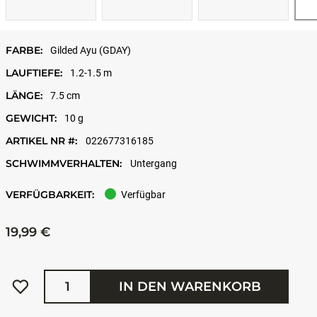
FARBE:
Gilded Ayu (GDAY)
LAUFTIEFE:
1.2-1.5 m
LÄNGE:
7.5 cm
GEWICHT:
10 g
ARTIKEL NR #:
022677316185
SCHWIMMVERHALTEN:
Untergang
VERFÜGBARKEIT:
Verfügbar
19,99 €
Menge
IN DEN WARENKORB