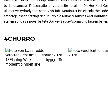
Das Design des Churro sorgt dafür, dass er in den Pausen verführerisc
bei langsamsten Präsentationen zu arbeiten beginnt. Die Hex-Keel-Kons
ultimative hydrodynamische Stabilität. Kontinuierlich eigenkurbelt od
stehengelassen erzeugt der Churro die Aufmerksamkeit aller Raubfis
stehen auf das eingearbeitete Donkey Sauce-Aroma und fassen beherz
#CHURRO