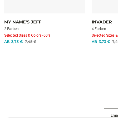
MY NAME'S JEFF
INVADER
2 Farben
4 Farben
Selected Sizes & Colors -50%
Selected Sizes &
AB
3,73 €
7,45 €
AB
3,73 €
7,4
Emai