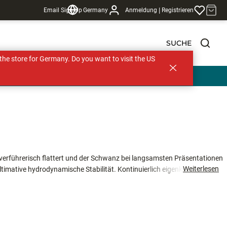
|
Email Sign Up
Germany
Anmeldung
Registrieren
SUCHE
s the store for Germany. Do you want to visit the US
 verführerisch flattert und der Schwanz bei langsamsten Präsentationen
Weiterlesen
ultimative hydrodynamische Stabilität. Kontinuierlich eigenkurbelt oder
ksamkeit aller Raubfische. Besonders Barsche stehen auf das
ch ein zweites Mal zu.