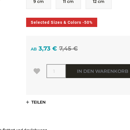
9 cm
11 cm
12 cm
Selected Sizes & Colors -50%
3,73 €
7,45 €
AB
Menge
IN DEN WARENKORB
TEILEN