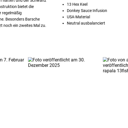
h flattert und der Schwanz
13 Hex Keel
truktion bietet die
Donkey Sauce Infusion
er regelmäßig
USA-Material
che. Besonders Barsche
Neutral ausbalanciert
t noch ein zweites Mal zu.