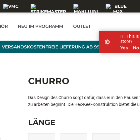
HÖR
NEU IM PROGRAMM
OUTLET
Hi! This i
store?
VERSANDSKOSTENFREIE LIEFERUNG AB 99 € BESTELLWERT
Yes
No
CHURRO
Das Design des Churro sorgt dafür, dass er in den Pausen
zu arbeiten beginnt. Die Hex-Keel-Konstruktion bietet die 
regelmäßig stehengelassen erzeugt der Churro die Aufmer
eingearbeitete Donkey Sauce-Aroma und fassen beherzt no
LÄNGE