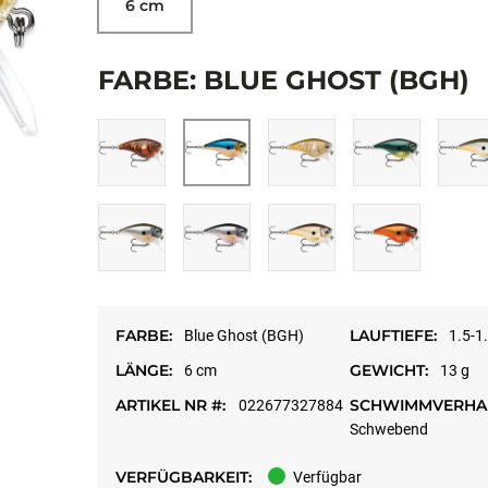
6 cm
FARBE: BLUE GHOST (BGH)
FARBE:
LAUFTIEFE:
Blue Ghost (BGH)
1.5-1
LÄNGE:
GEWICHT:
6 cm
13 g
ARTIKEL NR #:
SCHWIMMVERHAL
022677327884
Schwebend
VERFÜGBARKEIT:
Verfügbar