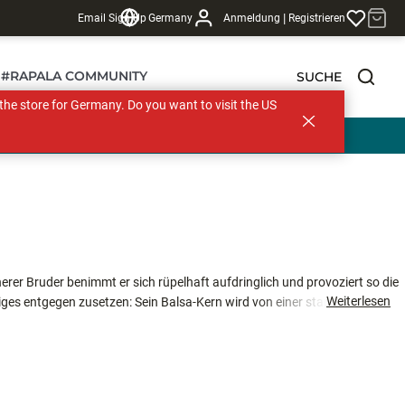
|
Email Sign Up
Germany
Anmeldung
Registrieren
#RAPALA COMMUNITY
SUCHE
s the store for Germany. Do you want to visit the US
nerer Bruder benimmt er sich rüpelhaft aufdringlich und provoziert so die
Weiterlesen
ges entgegen zusetzen: Sein Balsa-Kern wird von einer starken
rebill-Modell auf dem Markt macht.