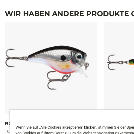
WIR HABEN ANDERE PRODUKTE G
BX® BRAT
X-RAP® TW
Wenn Sie auf „Alle Cookies akzeptieren“ klicken, stimmen Sie der Spe
10 Farben
10 Farben
von Cookies auf Ihrem Gerät zu, um die Websitenavigation zu verbesse