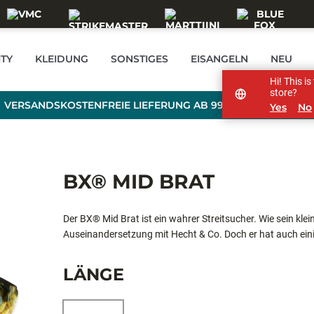
TY
KLEIDUNG
SONSTIGES
EISANGELN
NEU
Hi! This i
store?
VERSANDSKOSTENFREIE LIEFERUNG AB 99 € BESTELLWERT
Yes
No
BX® MID BRAT
Der BX® Mid Brat ist ein wahrer Streitsucher. Wie sein klei
Auseinandersetzung mit Hecht & Co. Doch er hat auch eini
Copolymer-Schicht umgeben, die ihn zum haltbarsten Squa
LÄNGE