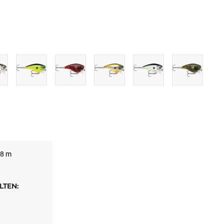
.8 m
TEN: