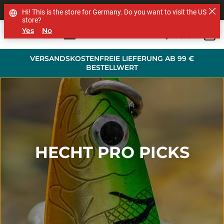
SHOP OTHER BRANDS
Hi! This is the store for Germany. Do you want to visit the US
store?
Yes
No
0
Skip to main content
VERSANDSKOSTENFREIE LIEFERUNG AB 99 €
BESTELLWERT
HECHT PRO PICKS