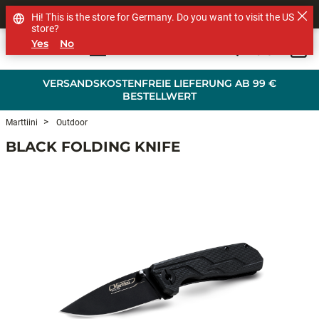
SHOP OTHER BRANDS
Hi! This is the store for Germany. Do you want to visit the US
store?
Yes
No
0
Skip to main content
VERSANDSKOSTENFREIE LIEFERUNG AB 99 €
BESTELLWERT
Marttiini
Outdoor
BLACK FOLDING KNIFE