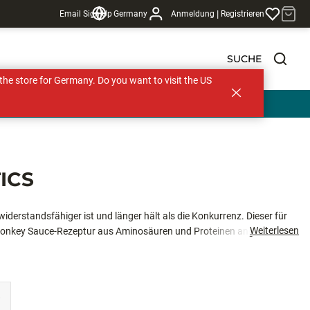
|
Email Sign Up
Germany
Anmeldung
Registrieren
SUCHE
s the store for Germany. Do you want to visit the US
ICS
iderstandsfähiger ist und länger hält als die Konkurrenz. Dieser für
Weiterlesen
 Donkey Sauce-Rezeptur aus Aminosäuren und Proteinen angereichert, die
rend die pyramidenförmigen Fortsätze Mikroverwirbelungen und
ungen für lebensechte Bewegungen, die mehr Bisse provozieren.