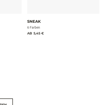
SNEAK
6 Farben
AB
5,45 €
REN