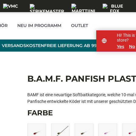
HÖR
NEU IM PROGRAMM
OUTLET
Hi! This i
store?
VERSANDSKOSTENFREIE LIEFERUNG AB 99 € BESTELLWERT
Yes
No
B.A.M.F. PANFISH PLAST
BAMF ist eine neuartige Softbaitkategorie, welche 10-mal w
Panfische entwickelte Köder ist mit unserer geschützten
bei Raubfischen Fresslust und Aggression auslösen. Wäh
FARBE
Vibrationen erzeugen, sorgen die detaillierten Ausarbeit