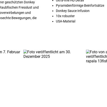
Ultra-fine HD Detail
serer geschützten Donkey
Pyramidenförmige Beinfortsätze
 Raubfischen Fresslust und
Donkey Sauce Infusion
roverwirbelungen und
10x robuster
bensechte Bewegungen, die
USA-Material