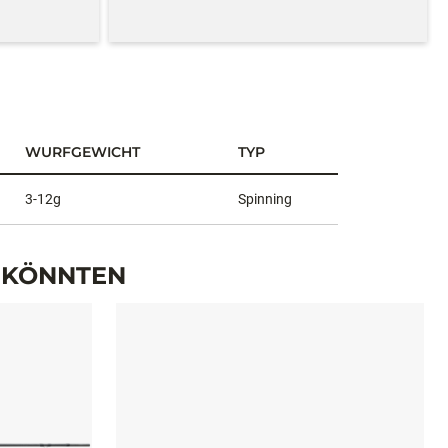
WURFGEWICHT
TYP
3-12g
Spinning
N KÖNNTEN