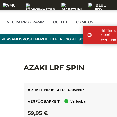
NEU IM PROGRAMM
OUTLET
COMBOS
Hi! This i
store?
VERSANDSKOSTENFREIE LIEFERUNG AB 99 € BESTELLWERT
Yes
No
AZAKI LRF SPIN
ARTIKEL NR #:
4718947055606
VERFÜGBARKEIT:
Verfügbar
59,95 €