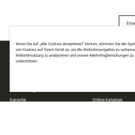
Emai
Wenn Sie auf „Alle Cookies akzeptieren“ klicken, stimmen Sie der Spe
von Cookies auf Ihrem Gerät zu, um die Websitenavigation zu verbesse
Websitenutzung zu analysieren und unsere Marketingbemühungen zu
KUNDENDIENST
ÜBER UNS
unterstützen.
Meine Bestellung verfolgen
Über uns
Versand
Geschichte
Rücksendungen
Instashop
Garantie
Online-Kataloge
Kontakt
Investoren
Impressum
Händlersuche