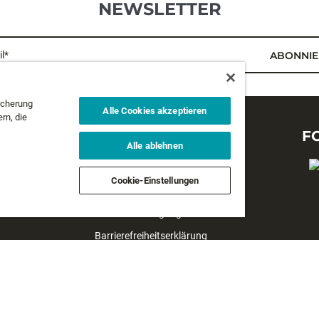
NEWSLETTER
l*
ABONNIE
icherung
Alle Cookies akzeptieren
rn, die
RECHTLICHES
F
Alle ablehnen
Datenschutzbestimmungen
Cookie-Einstellungen
Geschäftsbedingungen
Verkaufsbedingungen
Barrierefreiheitserklärung
#yesrapala
Cookie datenshutzhinweise