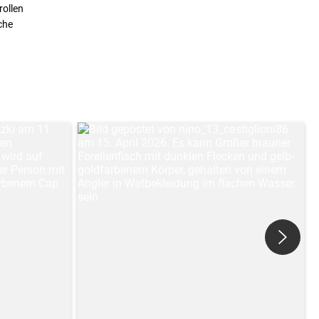
rollen
che