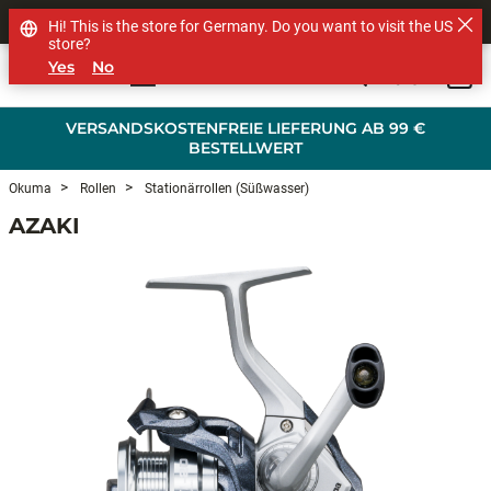
SHOP OTHER BRANDS
Hi! This is the store for Germany. Do you want to visit the US
store?
Yes
No
0
Skip to main content
VERSANDSKOSTENFREIE LIEFERUNG AB 99 €
BESTELLWERT
Okuma
Rollen
Stationärrollen (Süßwasser)
AZAKI