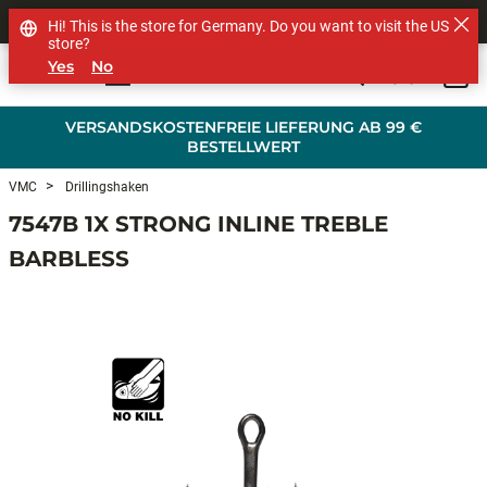
SHOP OTHER BRANDS
Hi! This is the store for Germany. Do you want to visit the US
store?
Yes
No
0
Skip to main content
VERSANDSKOSTENFREIE LIEFERUNG AB 99 €
BESTELLWERT
VMC
Drillingshaken
7547B 1X STRONG INLINE TREBLE
BARBLESS