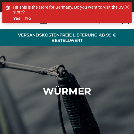
SHOP OTHER BRANDS
Hi! This is the store for Germany. Do you want to visit the US
store?
Yes
No
0
Skip to main content
VERSANDSKOSTENFREIE LIEFERUNG AB 99 €
BESTELLWERT
WÜRMER